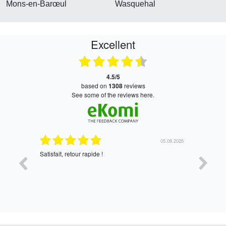
Mons-en-Barœul
Wasquehal
Excellent
4.5/5
based on
1308
reviews
see some of the reviews here.
05.08.2026
05.08.2026
Satisfait, retour rapide !
oui, merc