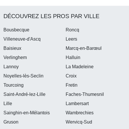
DÉCOUVREZ LES PROS PAR VILLE
Bousbecque
Roncq
Villeneuve-d'Ascq
Leers
Baisieux
Marcq-en-Barœul
Verlinghem
Halluin
Lannoy
La Madeleine
Noyelles-lès-Seclin
Croix
Tourcoing
Fretin
Saint-André-lez-Lille
Faches-Thumesnil
Lille
Lambersart
Sainghin-en-Mélantois
Wambrechies
Gruson
Wervicq-Sud