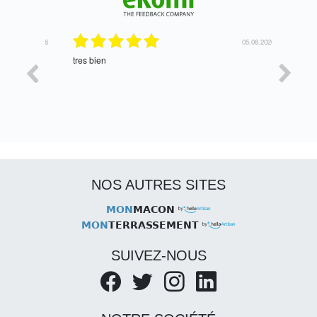
06.08.2026
05.08.2026
tres bien
Satisfait,
NOS AUTRES SITES
MON
MACON
MON
TERRASSEMENT
SUIVEZ-NOUS