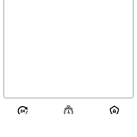
Réponse en 24
Votre demande
Vos
h de nos
qualifiée en 2
coordonnées