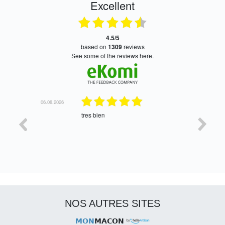
Excellent
4.5/5
based on
1309
reviews
see some of the reviews here.
06.08.2026
05.08.2026
tres bien
Satisfait,
NOS AUTRES SITES
MON
MACON