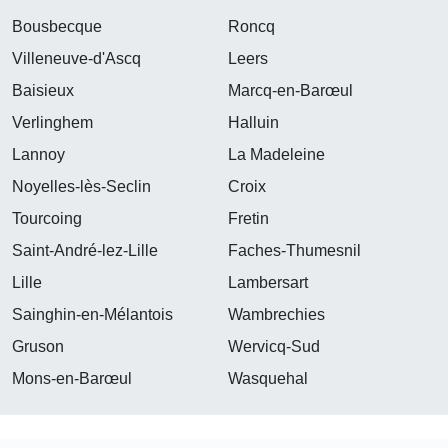
Bousbecque
Roncq
Villeneuve-d'Ascq
Leers
Baisieux
Marcq-en-Barœul
Verlinghem
Halluin
Lannoy
La Madeleine
Noyelles-lès-Seclin
Croix
Tourcoing
Fretin
Saint-André-lez-Lille
Faches-Thumesnil
Lille
Lambersart
Sainghin-en-Mélantois
Wambrechies
Gruson
Wervicq-Sud
Mons-en-Barœul
Wasquehal