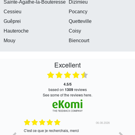
Sainte-Agathe-la-Bouteresse
Dizimieu
Cessieu
Pocancy
Guêprei
Quetteville
Hauteroche
Coisy
Mouy
Biencourt
Excellent
4.5/5
based on
1309
reviews
see some of the reviews here.
06.08.2026
05.08.2026
tres bien
Satisfait,