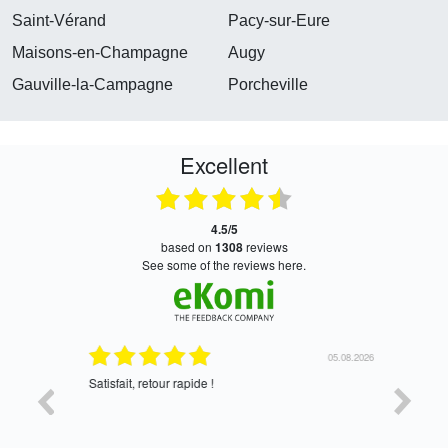
Saint-Vérand
Pacy-sur-Eure
Maisons-en-Champagne
Augy
Gauville-la-Campagne
Porcheville
Excellent
4.5/5
based on
1308
reviews
see some of the reviews here.
05.08.2026
05.08.2026
Satisfait, retour rapide !
oui, merc