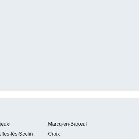
ieux
Marcq-en-Barœul
lles-lès-Seclin
Croix