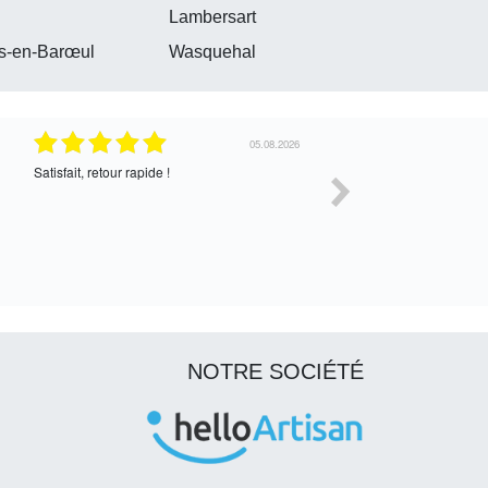
Lambersart
s-en-Barœul
Wasquehal
30.07.2026
Satisfait de l’échange, assez cordial. En
correcte
attente de la suite
NOTRE SOCIÉTÉ