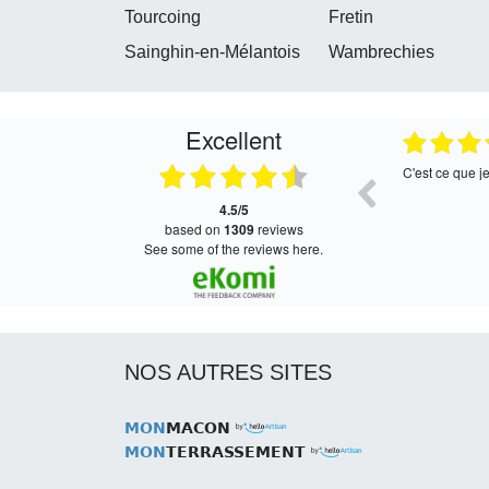
Tourcoing
Fretin
Sainghin-en-Mélantois
Wambrechies
Excellent
05.08.2026
05.08.2026
Satisfait, retour rapide !
Très bon servi
4.5/5
based on
1309
reviews
see some of the reviews here.
NOS AUTRES SITES
MON
MACON
MON
TERRASSEMENT