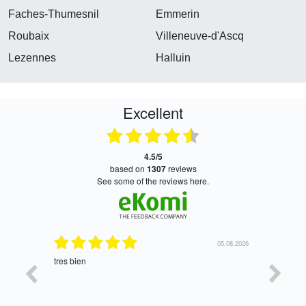
Faches-Thumesnil
Emmerin
Roubaix
Villeneuve-d'Ascq
Lezennes
Halluin
Excellent
4.5/5
based on
1307
reviews
see some of the reviews here.
06.08.2026
05.08.2026
tres bien
Satisfait,