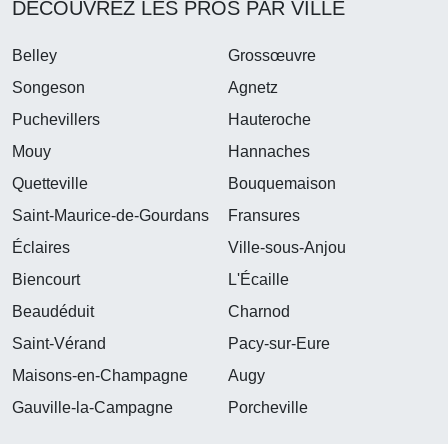
DÉCOUVREZ LES PROS PAR VILLE
Belley
Grossœuvre
Songeson
Agnetz
Puchevillers
Hauteroche
Mouy
Hannaches
Quetteville
Bouquemaison
Saint-Maurice-de-Gourdans
Fransures
Éclaires
Ville-sous-Anjou
Biencourt
L'Écaille
Beaudéduit
Charnod
Saint-Vérand
Pacy-sur-Eure
Maisons-en-Champagne
Augy
Gauville-la-Campagne
Porcheville