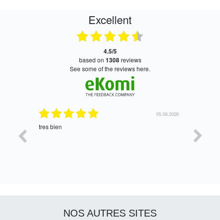
Excellent
4.5/5
based on
1308
reviews
see some of the reviews here.
05.08.2026
05.08.2026
Satisfait, retour rapide !
oui, merc
NOS AUTRES SITES