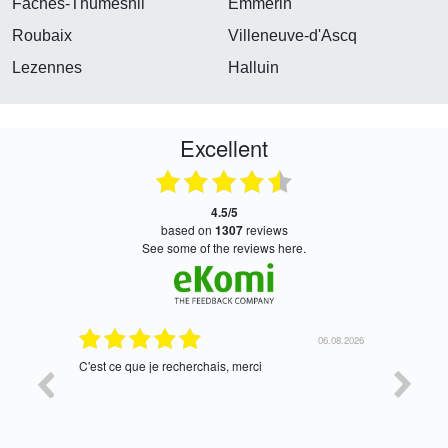
Faches-Thumesnil
Emmerin
Roubaix
Villeneuve-d'Ascq
Lezennes
Halluin
Excellent
4.5/5
based on
1307
reviews
see some of the reviews here.
06.08.2026
05.08.2026
tres bien
Satisfait,