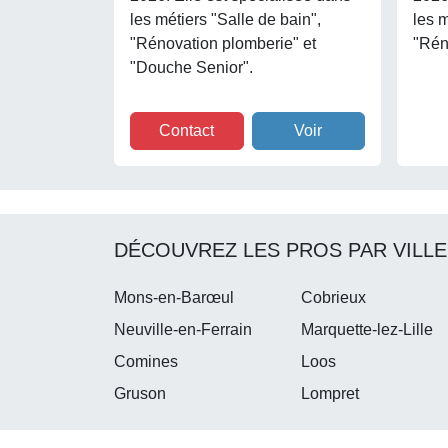
les métiers "Salle de bain",
les m
"Rénovation plomberie" et
"Rén
"Douche Senior".
Contact
Voir
DÉCOUVREZ LES PROS PAR VILLE
Mons-en-Barœul
Cobrieux
Neuville-en-Ferrain
Marquette-lez-Lille
Comines
Loos
Gruson
Lompret