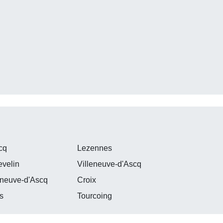
cq
Lezennes
velin
Villeneuve-d'Ascq
eneuve-d'Ascq
Croix
s
Tourcoing