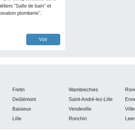
étiers "Salle de bain" et
ovation plomberie".
Voir
Fretin
Wambrechies
Ron
Deûlémont
Saint-André-lez-Lille
Enne
Baisieux
Vendeville
Vill
Lille
Ronchin
Leer