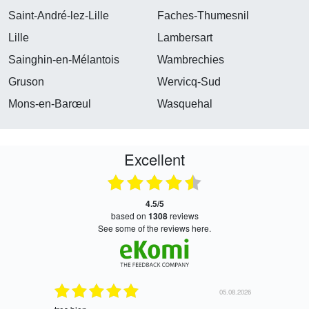
Saint-André-lez-Lille
Faches-Thumesnil
Lille
Lambersart
Sainghin-en-Mélantois
Wambrechies
Gruson
Wervicq-Sud
Mons-en-Barœul
Wasquehal
Excellent
4.5/5
based on
1308
reviews
see some of the reviews here.
05.08.2026
05.08.2026